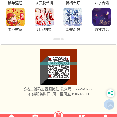
鼠年运程
塔罗脱单情
祈福点灯
八字合婚
事业财运
月老姻缘
紫微斗数
塔罗复合
长按二维码加客服微信[公众号:ZhouYiCloud]
在线服务时间: 周一至周五9:00-18:00
↑