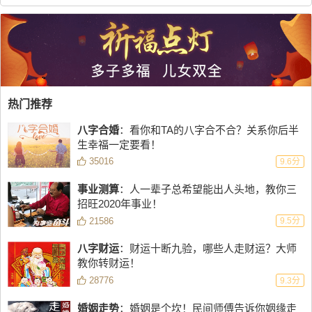
热门推荐
八字合婚
：看你和TA的八字合不合？关系你后半
生幸福一定要看！
35016
9.6分
事业测算
：人一辈子总希望能出人头地，教你三
招旺2020年事业！
21586
9.5分
八字财运
：财运十断九验，哪些人走财运？大师
教你转财运！
28776
9.3分
婚姻走势
：婚姻是个坎！民间师傅告诉你姻缘走