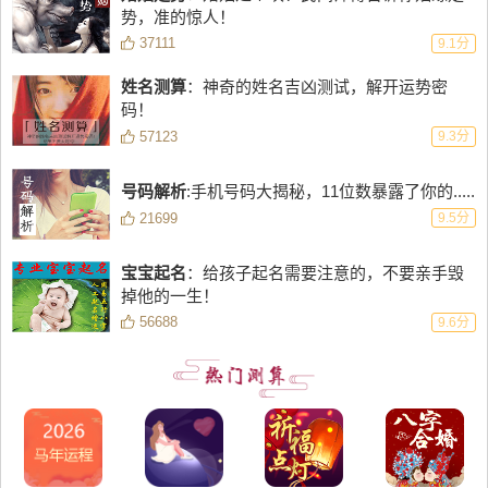
势，准的惊人！
37111
9.1分
姓名测算
：神奇的姓名吉凶测试，解开运势密
码！
57123
9.3分
号码解析
:手机号码大揭秘，11位数暴露了你的.....
21699
9.5分
宝宝起名
：给孩子起名需要注意的，不要亲手毁
掉他的一生！
56688
9.6分