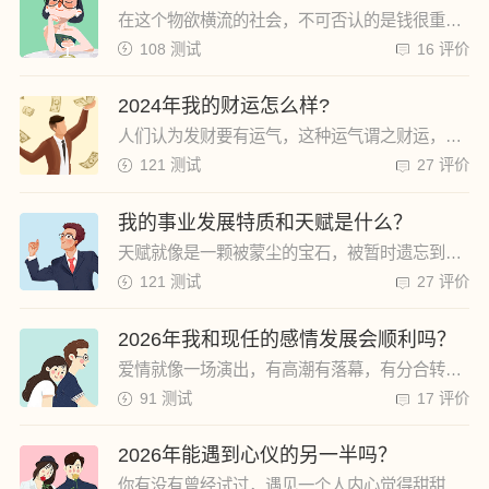
在这个物欲横流的社会，不可否认的是钱很重要。吃穿不愁的生活是人人向往的，人们都希望自己能成为有钱人，然而能成为富翁的人永远是少数。 想知道你有没有成为有钱人的命吗？快来找老师算一下吧。
108 测试
16 评价
2024年我的财运怎么样?
人们认为发财要有运气，这种运气谓之财运，有些人天生好命，不必过多努力也有许多钱，有些人则很卖力也只能拿到低微的工资，其实这是因为每个人的财运不同，你2024年的财运能量有多旺？财神眷顾指数有多高？
121 测试
27 评价
我的事业发展特质和天赋是什么？
天赋就像是一颗被蒙尘的宝石，被暂时遗忘到角落，等你去发掘！只要找到合适的路径，在日常生活中发现“蛛丝马迹”，就能够找到打开天赋大门的钥匙。其实每个人都带着成为天才的潜力来到这个世上，好好利用自己的潜质，才能成就一番事业。
121 测试
27 评价
2026年我和现任的感情发展会顺利吗？
爱情就像一场演出，有高潮有落幕，有分合转折。美满的爱情是将陌生慢慢转变为信任，由新鲜感变成熟悉感，从爱人变成家人，但是也有许多失败的爱情，不懂理解对方，没有沟通和新鲜感后变得冷淡。热恋之后你的爱情会如何发展？2024年你的恋情会有什么变化？
91 测试
17 评价
2026年能遇到心仪的另一半吗？
你有没有曾经试过，遇见一个人内心觉得甜甜的，好像突然整个世界开了花。都说前世的五百次回眸，才换来今生的擦肩而过，我们和每个人的邂逅都是有特殊的缘分在，而那个人，会恰好喜欢你吗？2024年你能遇到心动的另一半吗？