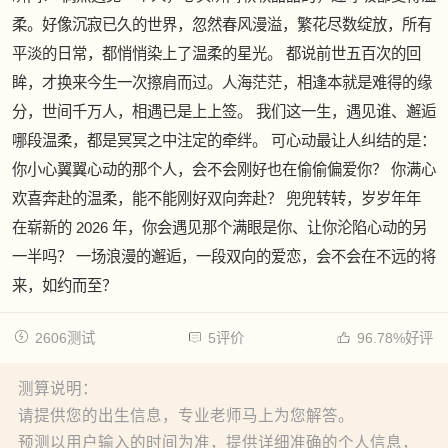
柔。好像沉寂已久的世界，忽然春风漫溢，繁花尽数绽放，所有
平淡的日常，都悄悄染上了温柔的星光。 都说前世五百次的回
眸，才换来今生一次擦肩而过。人海茫茫，相逢本就是难得的缘
分，世间千万人，相遇已是上上签。 我们这一生，遇见谁、邂逅
哪段温柔，都是冥冥之中注定的牵绊。 可心动最让人纠结的是：
你小心翼翼心动的那个人，会不会刚好也在偷偷偏爱你？ 你满心
欢喜奔赴的温柔，能不能刚好双向奔赴？ 兜兜转转，岁岁年年
在崭新的 2026 年，你会遇见那个满眼是你、让你沦陷心动的另
一半吗？ 一场浪漫的邂逅，一段双向的爱恋，会不会在不远的将
来，如约而至？
2606测试
5评价
96.78%好评
测算说明：
请提供您的出生信息，专业老师马上为您解答。
预测以用户输入的时间为准，提供详细准确的个人信息，