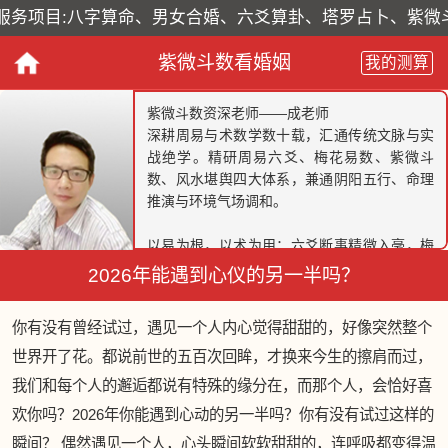
务项目:八字算命、男女合婚、六爻算卦、塔罗占卜、紫微斗
紫微斗数看婚姻
我的测算
紫微斗数资深老师——成老师
深耕周易与术数学数十载，汇通传统文脉与实
战绝学。精研周易六爻、梅花易数、紫微斗
数、风水堪舆四大体系，兼通阴阳五行、命理
推演与环境气场调和。
以易为根，以术为用；六爻断事精微入毫，梅
花占象直指本心，紫微斗数洞彻人生大运，风
2026年能遇到心仪的另一半吗？
水布局调和阴阳、催旺家宅与事业。不尚空
谈，唯重实战；观天命而知人事，察气场而调
你有没有曾经试过，遇见一个人内心觉得甜甜的，好像突然整个
吉凶，为缘主解惑运势、姻缘、事业、财运、
健康等人生关键课题。
世界开了花。都说前世的五百次回眸，才换来今生的擦肩而过，
我们和每个人的邂逅都说有特殊的缘分在，而那个人，会恰好喜
承古圣智慧，行济世初心；一念至诚，一卦通
欢你吗？2026年你能遇到心动的另一半吗？你有没有试过这样的
明，助你趋吉避凶、明心见性，把握人生机
缘。
瞬间？ 偶然遇见一个人，心头瞬间软软甜甜的，连呼吸都变得温